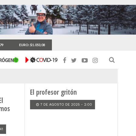
,79
EURO: $1.053,08
COLUMNA
El profesor gritón
El
7 DE AGOSTO DE 2025 - 2:00
emos
41