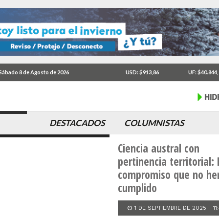
Sábado 8 de Agosto de 2026
USD: $913,86
UF: $40.844
dor”
DESTACADOS
COLUMNISTAS
COLUMNA
Ciencia austral con
pertinencia territorial: 
compromiso que no h
cumplido
1 DE SEPTIEMBRE DE 2025 - 11: