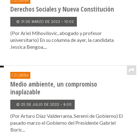
COLUMNA
Derechos Sociales y Nueva Constitución
31 DE MARZO DE 2023 - 10:02
(Por Ariel Mihovilovic, abogado y profesor
universitario) En su columna de ayer, la candidata
Jessica Bengoa,...
COLUMNA
Medio ambiente, un compromiso
inaplazable
25 DE JULIO DE 2022 - 6:00
(Por Arturo Díaz Valderrama, Seremi de Gobierno) El
pasado marzo el Gobierno del Presidente Gabriel
Boric...