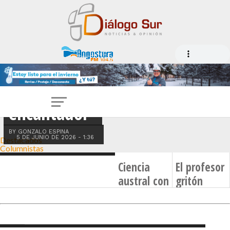
COLUMNA
“El infierno
está
encantador”
BY GONZALO ESPINA
5 DE JUNIO DE 2026 - 1:36
Destacados
Columnistas
COLUMNA
COLUMNA
Ciencia
El profesor
austral con
gritón
pertinencia
BY
GONZALO
ESPINA
territorial: El
7 DE AGOSTO
DE 2025 -
compromiso
2:00