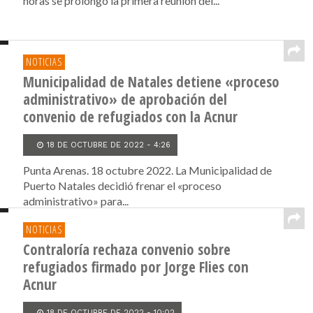
horas se prolongó la primera reunión del...
NOTICIAS
Municipalidad de Natales detiene «proceso
administrativo» de aprobación del
convenio de refugiados con la Acnur
18 DE OCTUBRE DE 2022 - 4:26
Punta Arenas. 18 octubre 2022. La Municipalidad de
Puerto Natales decidió frenar el «proceso
administrativo» para...
NOTICIAS
Contraloría rechaza convenio sobre
refugiados firmado por Jorge Flies con
Acnur
18 DE OCTUBRE DE 2022 - 10:02