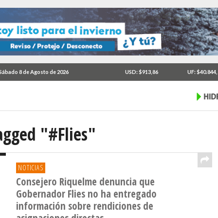
Sábado 8 de Agosto de 2026
USD: $913,86
UF: $40.844
tagged "#Flies"
NOTICIAS
Consejero Riquelme denuncia que
Gobernador Flies no ha entregado
información sobre rendiciones de