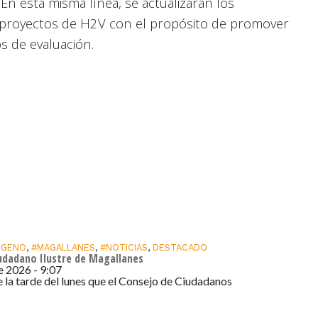
 En esta misma línea, se actualizarán los
e proyectos de H2V con el propósito de promover
os de evaluación.
OGENO
,
#MAGALLANES
,
#NOTICIAS
,
DESTACADO
iudadano Ilustre de Magallanes
de 2026 - 9:07
e la tarde del lunes que el Consejo de Ciudadanos