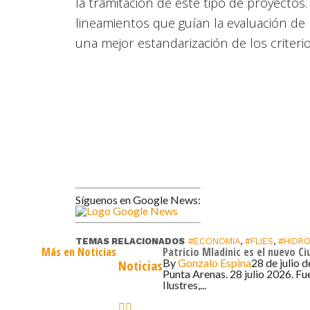
la tramitación de este tipo de proyectos.
lineamientos que guían la evaluación d
una mejor estandarización de los criteri
Síguenos en Google News:
TEMAS RELACIONADOS
#ECONOMIA
,
#FLIES
,
#HIDR
Más en Noticias
Patricio Mladinic es el nuevo C
By
Gonzalo Espina
28 de julio 
Noticias
Punta Arenas. 28 julio 2026. Fu
Ilustres,...