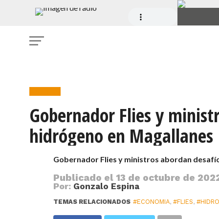
Noticias
Gobernador Flies y minist
hidrógeno en Magallanes
Gobernador Flies y ministros abordan desafí
Publicado el
13 de octubre de 2022
Por:
Gonzalo Espina
TEMAS RELACIONADOS
#ECONOMIA
,
#FLIES
,
#HIDR