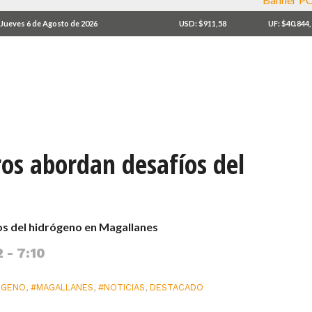
Jueves 6 de Agosto de 2026
USD: $911,58
UF: $40.844
ros abordan desafíos del
os del hidrógeno en Magallanes
 - 7:10
OGENO
,
#MAGALLANES
,
#NOTICIAS
,
DESTACADO