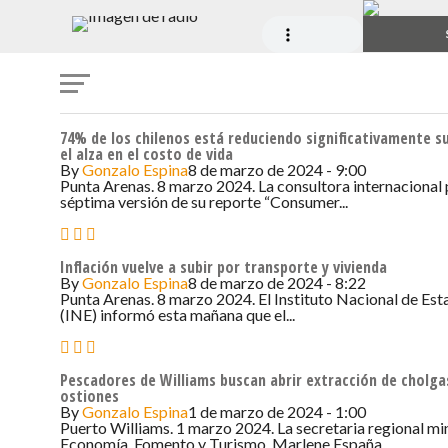
74% de los chilenos está reduciendo significativamente s
el alza en el costo de vida
By
Gonzalo Espina
8 de marzo de 2024 - 9:00
Punta Arenas. 8 marzo 2024. La consultora internacional 
séptima versión de su reporte “Consumer...
Inflación vuelve a subir por transporte y vivienda
By
Gonzalo Espina
8 de marzo de 2024 - 8:22
Punta Arenas. 8 marzo 2024. El Instituto Nacional de Est
(INE) informó esta mañana que el...
Pescadores de Williams buscan abrir extracción de cholga
ostiones
By
Gonzalo Espina
1 de marzo de 2024 - 1:00
Puerto Williams. 1 marzo 2024. La secretaria regional min
Economía, Fomento y Turismo, Marlene España,...