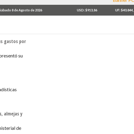
Sábado 8 de Agosto de 2026
USD: $913,86
UF: $40.844
us gastos por
presentó su
adísticas
s, almejas y
isterial de