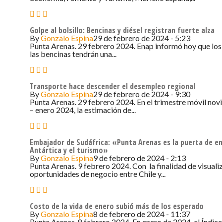
Golpe al bolsillo: Bencinas y diésel registran fuerte alza
By
Gonzalo Espina
29 de febrero de 2024 - 5:23
Punta Arenas. 29 febrero 2024. Enap informó hoy que los
las bencinas tendrán una...
Transporte hace descender el desempleo regional
By
Gonzalo Espina
29 de febrero de 2024 - 9:30
Punta Arenas. 29 febrero 2024. En el trimestre móvil no
– enero 2024, la estimación de...
Embajador de Sudáfrica: «Punta Arenas es la puerta de en
Antártica y el turismo»
By
Gonzalo Espina
9 de febrero de 2024 - 2:13
Punta Arenas. 9 febrero 2024. Con la finalidad de visuali
oportunidades de negocio entre Chile y...
Costo de la vida de enero subió más de los esperado
By
Gonzalo Espina
8 de febrero de 2024 - 11:37
Punta Arenas. 8 febrero 2024. En enero de 2024, el Índic