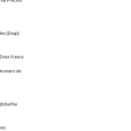
leo (Enap)
 Zona Franca
de enero de
global ha
mes