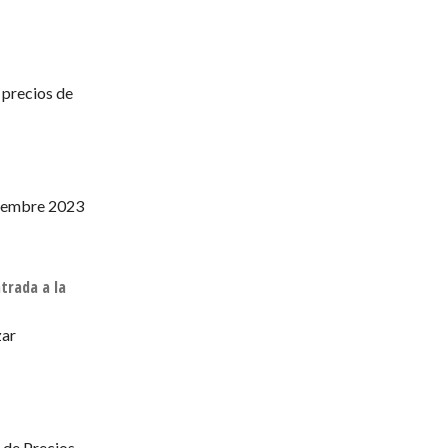
 precios de
viembre 2023
trada a la
zar
e de Precios