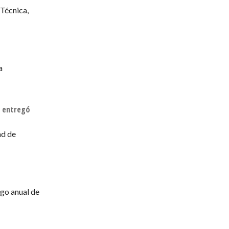
 Técnica,
a
a entregó
ad de
ago anual de