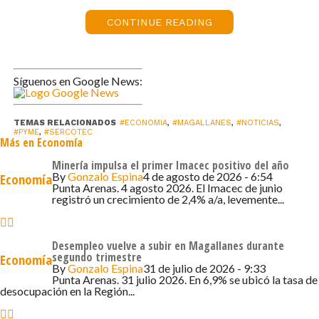
que «a través de este programa, se apunta a que las
organizaciones de micro y pequeñas empresas del país
CONTINUE READING
fortalezcan su asociatividad, su representatividad y los
servicios que entregan a sus asociados. Así, de manera
conjunta, pueden enfrentar mejor los desafíos y
Síguenos en Google News:
oportunidades que plantea un desarrollo productivo
sostenible como el que buscamos para nuestro país».
TEMAS RELACIONADOS
#ECONOMIA
,
#MAGALLANES
,
#NOTICIAS
,
#PYME
,
#SERCOTEC
Por su parte, la gerenta general de Sercotec, Cecilia
Más en Economía
Schröder, detalló que «con este subsidio los gremios
Minería impulsa el primer Imacec positivo del año
beneficiarios pueden costear, por ejemplo,
By
Gonzalo Espina
4 de agosto de 2026 - 6:54
Economía
Punta Arenas. 4 agosto 2026. El Imacec de junio
capacitaciones, participaciones u organización de ferias y
registró un crecimiento de 2,4% a/a, levemente...
eventos, marketing, compra de activos, habilitación de
infraestructura, materias primas, entre otros gastos que
Desempleo vuelve a subir en Magallanes durante
tengan directa relación con los objetivos del programa».
segundo trimestre
Economía
By
Gonzalo Espina
31 de julio de 2026 - 9:33
Cómo postular
Punta Arenas. 31 julio 2026. En 6,9% se ubicó la tasa de
desocupación en la Región...
En el llamado pueden participar federaciones regionales,