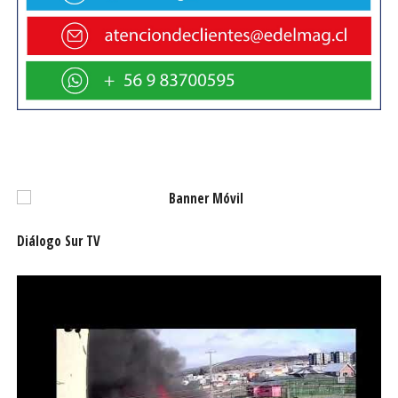
a la organización postulante. Después, se debe
descargar y leer detenidamente las bases del programa y
anexos disponibles, para luego completar y enviar la ficha
de postulación y los documentos requeridos, verificando
que cumplan con el formato, contenido y firmas
solicitadas, en el plazo establecido.
En caso de dudas se puede contactar con los 23 Puntos
Mipe de Sercotec disponibles en todo el país, que
brindan orientación gratuita en el proceso vía web, de
manera telefónica y presencial.
Diálogo Sur TV