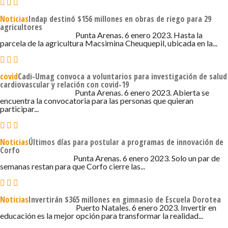
Noticias
Indap destinó $156 millones en obras de riego para 29
agricultores
6 DE ENERO DE 2023 - 1:32
Punta Arenas. 6 enero 2023. Hasta la
parcela de la agricultura Macsimina Cheuquepil, ubicada en la...
covid
Cadi-Umag convoca a voluntarios para investigación de salud
cardiovascular y relación con covid-19
6 DE ENERO DE 2023 - 1:14
Punta Arenas. 6 enero 2023. Abierta se
encuentra la convocatoria para las personas que quieran
participar...
Noticias
Últimos días para postular a programas de innovación de
Corfo
6 DE ENERO DE 2023 - 1:11
Punta Arenas. 6 enero 2023. Solo un par de
semanas restan para que Corfo cierre las...
Noticias
Invertirán $365 millones en gimnasio de Escuela Dorotea
6 DE ENERO DE 2023 - 1:07
Puerto Natales. 6 enero 2023. Invertir en
educación es la mejor opción para transformar la realidad...