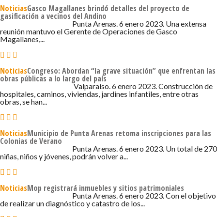
Noticias
Gasco Magallanes brindó detalles del proyecto de
gasificación a vecinos del Andino
6 DE ENERO DE 2023 - 4:15
Punta Arenas. 6 enero 2023. Una extensa
reunión mantuvo el Gerente de Operaciones de Gasco
Magallanes,...
Noticias
Congreso: Abordan “la grave situación” que enfrentan las
obras públicas a lo largo del país
6 DE ENERO DE 2023 - 2:49
Valparaíso. 6 enero 2023. Construcción de
hospitales, caminos, viviendas, jardines infantiles, entre otras
obras, se han...
Noticias
Municipio de Punta Arenas retoma inscripciones para las
Colonias de Verano
6 DE ENERO DE 2023 - 1:43
Punta Arenas. 6 enero 2023. Un total de 270
niñas, niños y jóvenes, podrán volver a...
Noticias
Mop registrará inmuebles y sitios patrimoniales
6 DE ENERO DE 2023 - 1:39
Punta Arenas. 6 enero 2023. Con el objetivo
de realizar un diagnóstico y catastro de los...