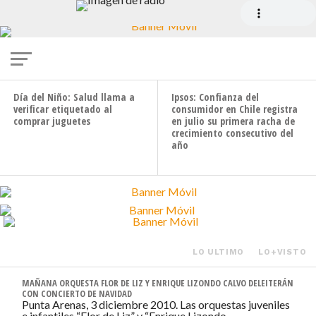
VIVIENDA
Minvu recupera otra vivienda social en
Magallanes
SALUD
ENCUESTA
Día del Niño: Salud llama a
Ipsos: Confianza del
verificar etiquetado al
consumidor en Chile registra
comprar juguetes
en julio su primera racha de
crecimiento consecutivo del
año
LO ULTIMO
LO+VISTO
MAÑANA ORQUESTA FLOR DE LIZ Y ENRIQUE LIZONDO CALVO DELEITERÁN
CON CONCIERTO DE NAVIDAD
Punta Arenas, 3 diciembre 2010. Las orquestas juveniles
e infantiles “Flor de Liz” y “Enrique Lizondo...