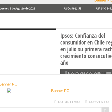
omprar
Jueves 6 de Agosto de 2026
USD: $911,58
UF: $40.844
ENCUESTA
Ipsos: Confianza del
consumidor en Chile re
en julio su primera rac
crecimiento consecutiv
año
5 DE AGOSTO DE 2026 - 11:00
LO ULTIMO
LO+VISTO