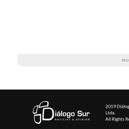
MO
2019 Diálog
Ltda.
All Rights 