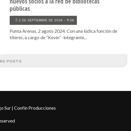
nuevos socios a la red de bibliotecas
públicas
2 DE SEPTIEMBRE DE 2024 - 11:26
Punta Arenas. 2 agoto 2024. Con una lúdica función de
títeres, a cargo de “Kevin” -integrante...
RE POSTS
o Sur | Confín Producciones
Reserved