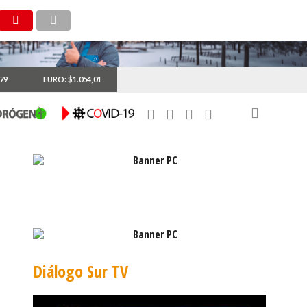
,79
EURO: $1.054,01
Diálogo Sur TV