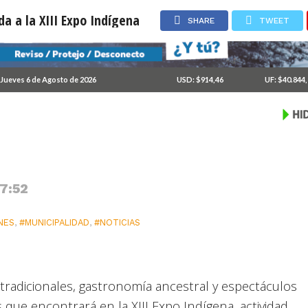
a a la XIII Expo Indígena
SHARE
TWEET
 vivo dan vida a la XIII
Jueves 6 de Agosto de 2026
USD: $914,46
UF: $40.844
 7:52
NES
,
#MUNICIPALIDAD
,
#NOTICIAS
tradicionales, gastronomía ancestral y espectáculos
s que encontrará en la XIII Expo Indígena, actividad