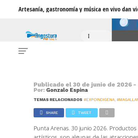
Artesanía, gastronomía y música en vivo dan vid
CULTURA
Artesanía, gastronomía y música en
Expo Indígena
Publicado el
30 de junio de 2026 -
Por:
Gonzalo Espina
TEMAS RELACIONADOS
#EXPOINDIGENA
,
#MAGALLA
SHARE
TWEET
Punta Arenas. 30 junio 2026. Productos 
artísticos, son algunas de las atraccione