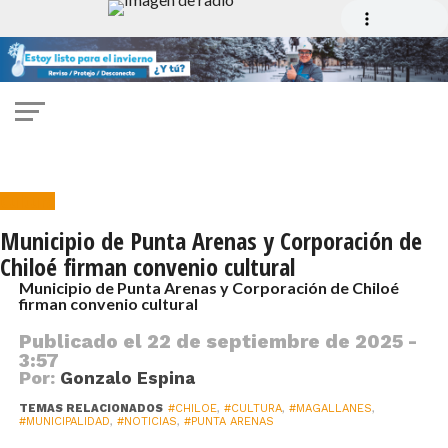
Cultura
Municipio de Punta Arenas y Corporación de
Chiloé firman convenio cultural
Municipio de Punta Arenas y Corporación de Chiloé
firman convenio cultural
Publicado el
22 de septiembre de 2025 -
3:57
Por:
Gonzalo Espina
TEMAS RELACIONADOS
#CHILOE
,
#CULTURA
,
#MAGALLANES
,
#MUNICIPALIDAD
,
#NOTICIAS
,
#PUNTA ARENAS