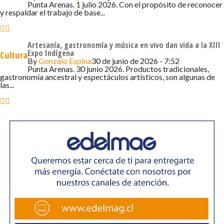
siempre hemos tenido con Chiloé», afirmó el jefe
Punta Arenas. 1 julio 2026. Con el propósito de reconocer
y respaldar el trabajo de base...
comunal.
Desde el ámbito social, Faustino Aguilar, presidente del
Artesanía, gastronomía y música en vivo dan vida a la XIII
Centro Hijos de Chiloé en Punta Arenas, valoró que el
Expo Indígena
Cultura
acuerdo reconozca la influencia chilota en la formación
By
Gonzalo Espina
30 de junio de 2026 - 7:52
Punta Arenas. 30 junio 2026. Productos tradicionales,
de la región. «Es fundamental que las organizaciones de
gastronomía ancestral y espectáculos artísticos, son algunas de
las...
Chiloé trabajen con Magallanes, porque hay mucha gente
de esta tierra en la región y una relación histórica que
merece ser fortalecida», destacó el dirigente.
El convenio tendrá vigencia indefinida y se proyecta como
un punto de partida para impulsar encuentros culturales,
festivales y nuevas investigaciones sobre la memoria
compartida entre los habitantes de ambas regiones del
sur de Chile.