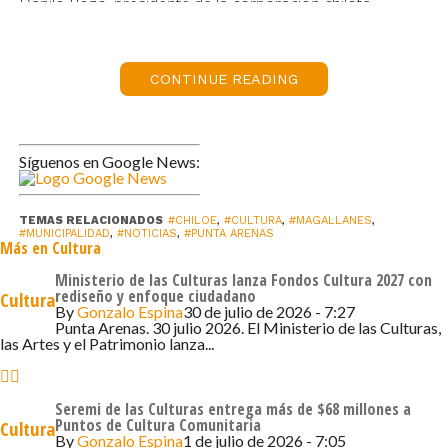
Danilo Pozo, presidente de la corporación chilota,
destacó el valor de la alianza. «Este convenio permite
poner en valor la difusión del bicentenario y proyectar un
trabajo conjunto en Magallanes. Queremos conmemorar
CONTINUE READING
los 200 años con actividades en Punta Arenas y un
festival, además de promover itinerancias de artesanas,
carpinteros de ribera y escritores. También abre la
Síguenos en Google News:
posibilidad de un intercambio biregional entre Magallanes
y Los Lagos», señaló el directivo.
TEMAS RELACIONADOS
#CHILOE
,
#CULTURA
,
#MAGALLANES
,
#MUNICIPALIDAD
,
#NOTICIAS
,
#PUNTA ARENAS
Más en Cultura
Por su parte, el alcalde Claudio Radonich subrayó la
importancia histórica del vínculo entre ambas zonas.
Ministerio de las Culturas lanza Fondos Cultura 2027 con
rediseño y enfoque ciudadano
Cultura
«Son 200 años desde que Chiloé se integra a Chile, y 17
By
Gonzalo Espina
30 de julio de 2026 - 7:27
años después zarpó desde Ancud la goleta que tomó
Punta Arenas. 30 julio 2026. El Ministerio de las Culturas,
las Artes y el Patrimonio lanza...
posesión del Estrecho de Magallanes. Lamentablemente,
el país no ha dimensionado la relevancia de esta
efeméride, pero nuestra Municipalidad se compromete a
Seremi de las Culturas entrega más de $68 millones a
colaborar con su difusión y a reforzar los lazos que
Puntos de Cultura Comunitaria
Cultura
By
Gonzalo Espina
1 de julio de 2026 - 7:05