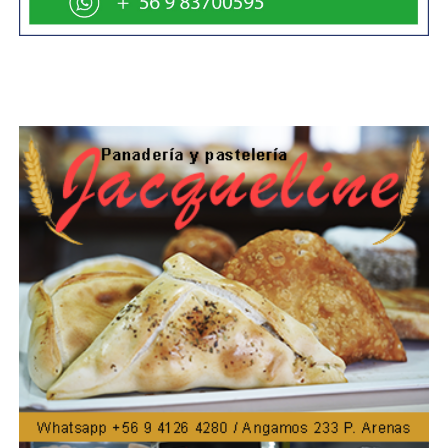
data. Entonces ahora sí podemos trabajar y exponer
nuestro trabajo de manera adecuada», destacó Díaz
Velásquez.
Por su parte, Miguel Ángel Barrientos Alvarado, de
Esencias de Mi tierra, resaltó el valor de esta política
pública. » Hoy en día, gracias a este financiamiento,
podemos seguir funcionando. Afortunadamente son
postulaciones a las que todos tenemos la oportunidad
de acceder. Este año pudimos ganarlo nuevamente y
financiar una linda actividad que proyectamos cerrar en
diciembre con una gala, sumando la unión con la
comunidad migrante y las actividades que ellos realizan»,
comentó.
La jornada concluyó con el reconocimiento oficial a los
representantes de los siete Puntos de Cultura
Comunitaria, quienes ahora proyectan nuevos desafíos y