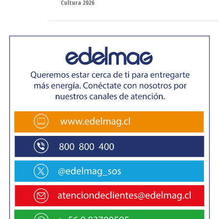
Cultura 2026
cultural de Magallanes: Manos Creadoras, de Puerto
Edén; Fundación Artes de la Patagonia Austral, de Puerto
Natales; Esencias de mi Tierra, Comité Cultural de Río
Seco, Matices, Agrupación Cultural Proa y la Junta de
Vecinos Juan Pablo Segundo, de Punta Arenas.
Este financiamiento recibido permitirá a las
organizaciones materializar proyectos concretos y sentar
las bases para su modernización. Así lo destacó Nolvia
Díaz Velásquez, representante del Comité Cultural Río
Seco, quien explicó que estos recursos serán destinados
a desarrollar talleres de digitalización para las integrantes
de su agrupación.
«Es sumamente importante que ellas tengan
herramientas para que podamos seguir trabajando y
también para exponer nuestras obras. En todo lo que es
tecnología no teníamos nada: ni televisor, ni impresora, ni