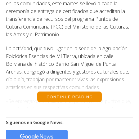
en las comunidades, este martes se llevó a cabo la
ceremonia de entrega de certificados que acreditan la
transferencia de recursos del programa Puntos de
Cultura Comunitaria (PCC) del Ministerio de las Culturas,
las Artes y el Patrimonio.
La actividad, que tuvo lugar en la sede de la Agrupación
Folclórica Esencias de Mi Tierra, ubicada en calle
Boliviana del histórico Barrio San Miguel de Punta
Arenas, congregó a dirigentes y gestores culturales que,
día a día, trabajan por mantener vivas las expresiones
artísticas en sus respectivas comunidades.
CONTINUE READING
«Se entregaron 69 millones de pesos a siete puntos que,
en el fondo, transmiten la cultura mediante sus distintas
expresiones, tanto artísticas como culturales. Tal como lo
Síguenos en Google News:
dije en la ceremonia, este es el verdadero tejido social
que se construye a través de estas personas, quienes en