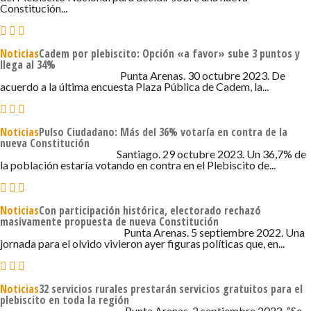
Constitución...
Noticias
Cadem por plebiscito: Opción «a favor» sube 3 puntos y
llega al 34%
30 DE OCTUBRE DE 2023 - 8:48
Punta Arenas. 30 octubre 2023. De
acuerdo a la última encuesta Plaza Pública de Cadem, la...
Noticias
Pulso Ciudadano: Más del 36% votaría en contra de la
nueva Constitución
29 DE OCTUBRE DE 2023 - 5:15
Santiago. 29 octubre 2023. Un 36,7% de
la población estaría votando en contra en el Plebiscito de...
Noticias
Con participación histórica, electorado rechazó
masivamente propuesta de nueva Constitución
5 DE SEPTIEMBRE DE 2022 - 9:10
Punta Arenas. 5 septiembre 2022. Una
jornada para el olvido vivieron ayer figuras políticas que, en...
Noticias
32 servicios rurales prestarán servicios gratuitos para el
plebiscito en toda la región
2 DE SEPTIEMBRE DE 2022 - 7:06
Punta Arenas. 2 septiembre 2022. “Se