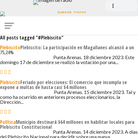
All posts tagged "#Plebiscito"
Plebiscito
Plebiscito: La participación en Magallanes alcanzó a un
75,24%
18 DE DICIEMBRE DE 2023 - 8:21
Punta Arenas. 18 diciembre 2023. Este
domingo 17 de diciembre se realizó la votación por una...
Plebiscito
Feriado por elecciones: El comercio que incumpla se
expone a multas de hasta casi $4 millones
15 DE DICIEMBRE DE 2023 - 8:07
Punta Arenas. 15 diciembre 2023. Tal y
como ha ocurrido en anteriores procesos eleccionarios, la
Dirección...
Política
Municipio destinará $64 millones en habilitar locales para
Plebiscito Constitucional
14 DE DICIEMBRE DE 2023 - 5:21
Punta Arenas. 14 diciembre 2023. A días
del Plebiscito Nacional para decidir sobre una nueva