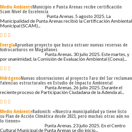
Medio Ambiente
Municipio e Punta Arenas recibe certificación
Scam Nivel de Excelencia
5 DE AGOSTO DE 2025 - 7:35
Punta Arenas. 5 agosto 2025. La
Municipalidad de Punta Arenas recibió la Certificación Ambiental
Municipal (SCAM)...
Energía
Aprueban proyecto que busca extraer nuevas reservas de
hidrocarburos en Magallanes
30 DE JULIO DE 2025 - 7:00
Punta Arenas. 30 julio 2025. Este martes, y
por unanimidad, la Comisión de Evaluación Ambiental (Coeva)...
Hidrógeno
Nuevas observaciones al proyecto Faro del Sur reclaman
falencias estructurales en Estudio de Impacto Ambiental
26 DE JULIO DE 2025 - 2:00
Punta Arenas. 26 julio 2025. Durante el
reciente proceso de Participación Ciudadana de la Adenda al...
Medio Ambiente
Radonich: «Nuestra municipalidad ya tiene listo
su Plan de Acción Climática desde 2023, pero muchas otras aún no
lo tienen»
23 DE JULIO DE 2025 - 7:46
Punta Arenas. 23 julio 2025. En el Centro
Cultural Municipal de Punta Arenas se dio inicio...