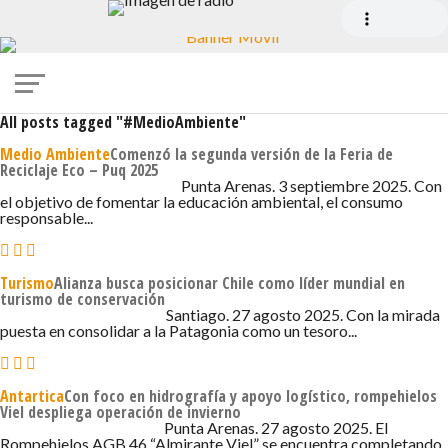
All posts tagged "#MedioAmbiente"
Medio Ambiente
Comenzó la segunda versión de la Feria de
Reciclaje Eco – Puq 2025
3 DE SEPTIEMBRE DE 2025 - 6:00
Punta Arenas. 3 septiembre 2025. Con
el objetivo de fomentar la educación ambiental, el consumo
responsable...
Turismo
Alianza busca posicionar Chile como líder mundial en
turismo de conservación
27 DE AGOSTO DE 2025 - 2:08
Santiago. 27 agosto 2025. Con la mirada
puesta en consolidar a la Patagonia como un tesoro...
Antartica
Con foco en hidrografía y apoyo logístico, rompehielos
Viel despliega operación de invierno
27 DE AGOSTO DE 2025 - 8:18
Punta Arenas. 27 agosto 2025. El
Rompehielos AGB 46 “Almirante Viel” se encuentra completando