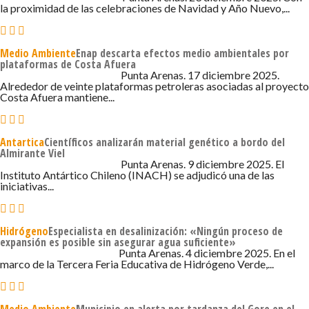
la proximidad de las celebraciones de Navidad y Año Nuevo,...
Medio Ambiente
Enap descarta efectos medio ambientales por
plataformas de Costa Afuera
17 DE DICIEMBRE DE 2025 - 8:30
Punta Arenas. 17 diciembre 2025.
Alrededor de veinte plataformas petroleras asociadas al proyecto
Costa Afuera mantiene...
Antartica
Científicos analizarán material genético a bordo del
Almirante Viel
9 DE DICIEMBRE DE 2025 - 12:50
Punta Arenas. 9 diciembre 2025. El
Instituto Antártico Chileno (INACH) se adjudicó una de las
iniciativas...
Hidrógeno
Especialista en desalinización: «Ningún proceso de
expansión es posible sin asegurar agua suficiente»
4 DE DICIEMBRE DE 2025 - 3:00
Punta Arenas. 4 diciembre 2025. En el
marco de la Tercera Feria Educativa de Hidrógeno Verde,...