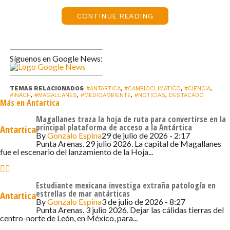
organismos internacionales con sede en Viena, entre
CONTINUE READING
otros destinos diplomáticos. Fue director de Asuntos
Antárticos de la Cancillería en dos períodos y jefe del
Departamento de Asuntos Oceánicos. Bajo su dirección
se aprobó la Política Antártica Nacional en 2017, el Plan
Síguenos en Google News:
Estratégico Nacional 2015-2019 y la Visión Estratégica
Antártica de Chile al 2035.
TEMAS RELACIONADOS
#ANTARTICA
,
#CAMBIOCLIMATICO
,
#CIENCIA
,
#INACH
,
#MAGALLANES
,
#MEDIOAMBIENTE
,
#NOTICIAS
,
DESTACADO
Más en Antartica
– ¿Tiene algunas prioridades para este el de su trabajo en
la Secretaría?
Magallanes traza la hoja de ruta para convertirse en la
principal plataforma de acceso a la Antártica
Antartica
By
Gonzalo Espina
29 de julio de 2026 - 2:17
«Siempre hay una serie de prioridades, pero creo que
Punta Arenas. 29 julio 2026. La capital de Magallanes
fue el escenario del lanzamiento de la Hoja...
para entenderlas hay que conocer cuál es el mandato de
la Secretaría. Esta se crea en el 2003 y empieza a
funcionar en septiembre del 2004. La Reunión Consultiva
Estudiante mexicana investiga extraña patología en
del Tratado Antártico estableció la medida 1 (2003) que
estrellas de mar antárticas
Antartica
By
Gonzalo Espina
3 de julio de 2026 - 8:27
contiene las tareas que tiene la Secretaría y esas son
Punta Arenas. 3 julio 2026. Dejar las cálidas tierras del
centro-norte de León, en México, para...
variadas, pero siempre en apoyo a los Estados Parte.