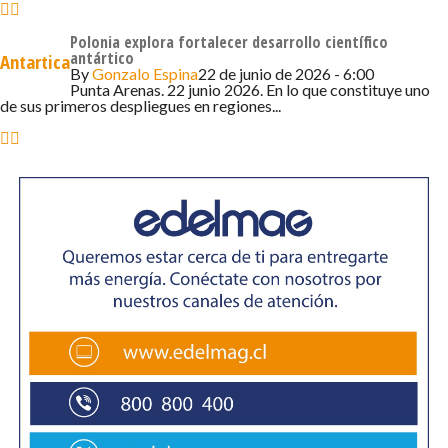
Una es ayudar al país anfitrión a organizar la reunión
anual siendo la próxima en mayo de 2026 en Hiroshima,
Polonia explora fortalecer desarrollo científico
Japón, y, por lo tanto, vamos a estar ya muy pronto
antártico
Antartica
By
Gonzalo Espina
22 de junio de 2026 - 6:00
trabajando en conjunto con el gobierno de Japón para
Punta Arenas. 22 junio 2026. En lo que constituye uno
asegurar que las próximas reuniones tanto del Comité de
de sus primeros despliegues en regiones...
Protección Ambiental (CPA) como la Reunión Consultiva
del Tratado Antártico (RCTA) se desarrollen
adecuadamente.
Otra de las tareas que tiene la Secretaría es producir el
informe anual de la reunión, en este caso la reciente
RCTA de Milán, la que contiene decisiones que las Partes
deben hacer suyas. Entiendo que ya están trabajando en
ello desde la Secretaría.
Probablemente una de las más importantes tareas que
tiene la Secretaría es velar que el intercambio de
información entre las Partes se haga en forma fluida.
Justamente la Medida 1 (2003) establece el papel de la