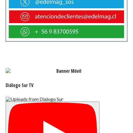
Secretaría en la facilitación y coordinación de intercambio
de información establecidos en el Tratado Antártico y su
protocolo medioambiental. Para eso existen plataformas
digitales. Pero el uso de estas plataformas no siempre es
muy ágil. Una de las prioridades que yo espero
implementar es capacitar a las Partes que así lo
requieran en el uso de esta herramientas que se han
establecido y que además –entre otras cosas- permiten a
las Partes identificar posibles áreas de cooperación y
colaboración. Vamos a revisar si las plataformas mismas
necesitan o no ser actualizadas.
Diálogo Sur TV
Pero la idea es que las herramientas que la misma
reunión consultiva ha establecido a través de los años,
sean utilizadas adecuadamente y realmente sirvan para
los propósitos para los cuales se crearon.
La Secretaría es también la memoria histórica de las