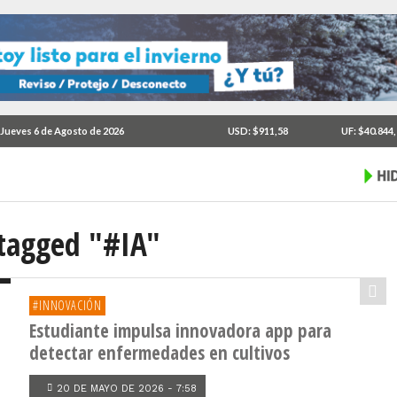
Jueves 6 de Agosto de 2026
USD: $911,58
UF: $40.844
 tagged "#IA"
#INNOVACIÓN
Estudiante impulsa innovadora app para
detectar enfermedades en cultivos
20 DE MAYO DE 2026 - 7:58