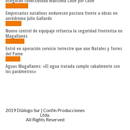
Aseguran conectividad marítima Chile por Chile
OBRAS PÚBLICAS
Empresarios natalinos endurecen postura frente a obras en
aeródromo Julio Gallardo
SEGURIDAD
Nuevo control de equipaje refuerza la seguridad fronteriza en
Magallanes
TRANSPORTES
Entró en operación servicio terrestre que une Natales y Torres
del Paine
SERVICIOS
Aguas Magallanes: «El agua tratada cumple cabalmente con
los parámetros»
2019 Diálogo Sur | Confín Producciones
Ltda.
All Rights Reserved