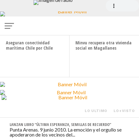
OBRAS PÚBLICAS
Empresarios natalinos endurecen postura
frente a obras en aeródromo Julio Gallardo
CONECTIVIDAD
VIVIENDA
Aseguran conectividad
Minvu recupera otra vivienda
marítima Chile por Chile
social en Magallanes
LO ULTIMO
LO+VISTO
LANZAN LIBRO “ÚLTIMA ESPERANZA, SEMILLAS DE RECUERDO”
Punta Arenas. 9 junio 2010. La emoción y el orgullo se
apoderaron de los vecinos del...