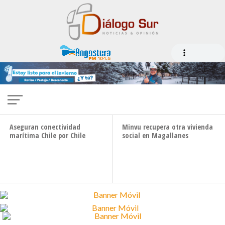
OBRAS PÚBLICAS
Empresarios natalinos endurecen postura
frente a obras en aeródromo Julio Gallardo
CONECTIVIDAD
VIVIENDA
Aseguran conectividad
Minvu recupera otra vivienda
marítima Chile por Chile
social en Magallanes