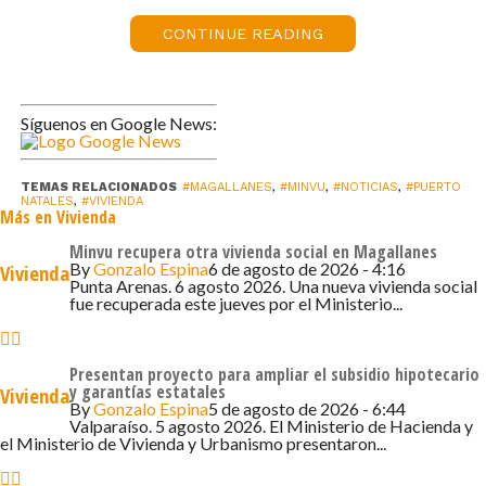
mismo terreno donde vivían.
CONTINUE READING
“Para nosotros era muy importante iniciar la
construcción, que partió a fines de 2024 y que tiene
como fecha de término diciembre de este año. Son
Síguenos en Google News:
viviendas de dos pisos, con una superficie de 53m² y una
ampliación proyectada de 10,46m², y cuentan con dos
dormitorios, estar-comedor, cocina, baño y calefacción
TEMAS RELACIONADOS
#MAGALLANES
,
#MINVU
,
#NOTICIAS
,
#PUERTO
NATALES
,
#VIVIENDA
Más en Vivienda
central, cumpliendo con los estándares de calidad del
Plan de Emergencia Habitacional y criterios de eficiencia
Minvu recupera otra vivienda social en Magallanes
By
Gonzalo Espina
6 de agosto de 2026 - 4:16
Vivienda
energética, fundamentales para la habitabilidad en la
Punta Arenas. 6 agosto 2026. Una nueva vivienda social
región”, explicó el director (s) del SERVIU, Omar González
fue recuperada este jueves por el Ministerio...
Asenjo.
Presentan proyecto para ampliar el subsidio hipotecario
Estas iniciativas cuentan con financiamiento del Minvu y
y garantías estatales
Vivienda
del Gobierno Regional, sumando una inversión cercana a
By
Gonzalo Espina
5 de agosto de 2026 - 6:44
Valparaíso. 5 agosto 2026. El Ministerio de Hacienda y
los 279 millones de pesos (7.170 UF), y beneficiarán a
el Ministerio de Vivienda y Urbanismo presentaron...
Jeanette Vidal Haro, Juan Paredes Paillamán y María Vera
Aguilar.