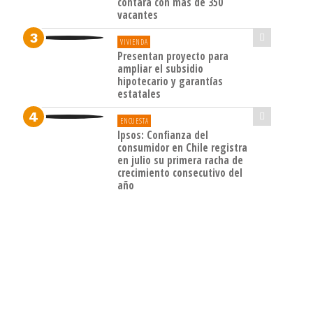
contará con más de 350
vacantes
VIVIENDA
Presentan proyecto para
ampliar el subsidio
hipotecario y garantías
estatales
ENCUESTA
Ipsos: Confianza del
consumidor en Chile registra
en julio su primera racha de
crecimiento consecutivo del
año