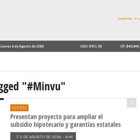
Jueves 6 de Agosto de 2026
USD: $911,58
UF: $40.844
tagged "#Minvu"
VIVIENDA
Presentan proyecto para ampliar el
subsidio hipotecario y garantías estatales
5 DE AGOSTO DE 2026 - 6:44