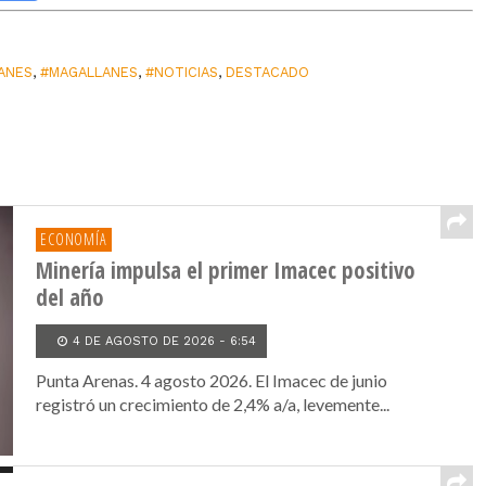
ANES
,
#MAGALLANES
,
#NOTICIAS
,
DESTACADO
ECONOMÍA
Minería impulsa el primer Imacec positivo
del año
4 DE AGOSTO DE 2026 - 6:54
Punta Arenas. 4 agosto 2026. El Imacec de junio
registró un crecimiento de 2,4% a/a, levemente...