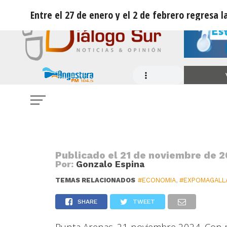
Entre el 27 de enero y el 2 de febrero regresa 
ECONOMÍA
Entre el 27 de enero y el 2 de febr
Magallanes en el Liceo San José
Publicado el
21 de noviembre de 2
Por:
Gonzalo Espina
TEMAS RELACIONADOS
#ECONOMIA
,
#EXPOMAGALL
SHARE
TWEET
Punta Arenas. 21 noviembre 2024. Con m