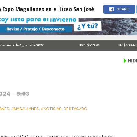
la Expo Magallanes en el Liceo San José
SHARE
ero regresa la Expo
Viernes 7 de Agosto de 2026
USD: $913,86
UF: $40.844
024 - 9:03
ANES
,
#MAGALLANES
,
#NOTICIAS
,
DESTACADO
ás de 200 expositores y diversas novedades,