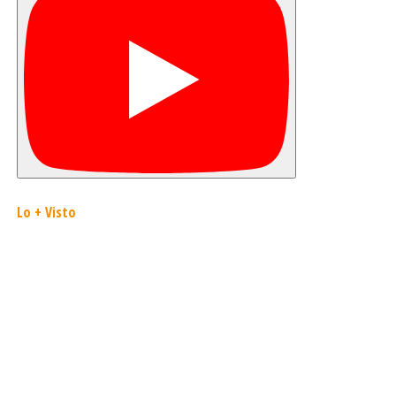
Lo + Visto
2019 Diálogo Sur | Confín Producciones
Ltda.
All Rights Reserved
ds@dialogosur.cl