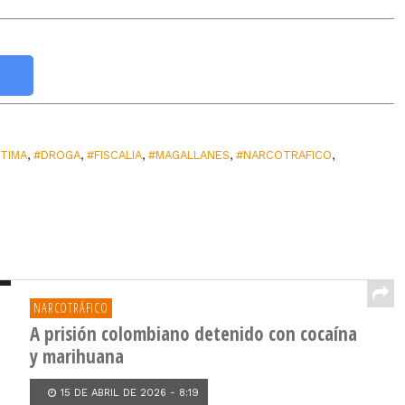
TIMA
,
#DROGA
,
#FISCALIA
,
#MAGALLANES
,
#NARCOTRAFICO
,
NARCOTRÁFICO
A prisión colombiano detenido con cocaína
y marihuana
15 DE ABRIL DE 2026 - 8:19