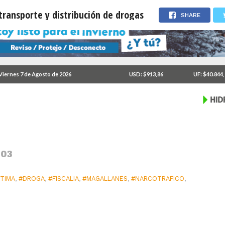
transporte y distribución de drogas
SHARE
ultamiento, transporte y
Viernes 7 de Agosto de 2026
USD: $913,86
UF: $40.844
:03
TIMA
,
#DROGA
,
#FISCALIA
,
#MAGALLANES
,
#NARCOTRAFICO
,