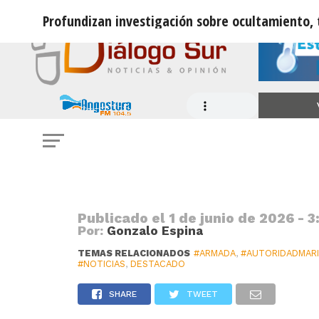
Profundizan investigación sobre ocultamiento, 
NARCOTRÁFICO
Profundizan investigación sobre oc
distribución de drogas
Publicado el
1 de junio de 2026 - 3
Por:
Gonzalo Espina
TEMAS RELACIONADOS
#ARMADA
,
#AUTORIDADMARI
#NOTICIAS
,
DESTACADO
SHARE
TWEET