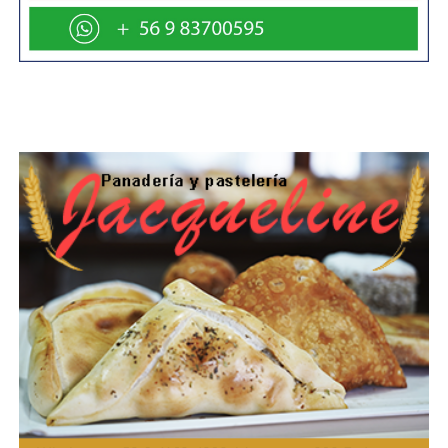
cuentas al finalizar ese período.
Entre los temas relevantes en la agenda de este año,
destacan el estudio de los microplásticos y el
acoplamiento de los sistemas tropicales con el frente
polar, cuestiones que están afectando el clima mundial
de formas no vistas anteriormente.
Asimismo, se destaca la importancia de la equidad, la
diversidad y la inclusión, temas que ya fueron abordados
en la Conferencia Abierta en Pucón, donde se discutió la
incorporación de mujeres y jóvenes en la ciencia.
«En Chile estamos viviendo una nueva etapa, un nuevo
impulso hacia lo que se conoce como EDI por las siglas
en inglés correspondientes a equidad, diversidad e
inclusión, y también hacia las y los jóvenes científicos.
Estamos impulsando políticas no solo para incorporar a
más mujeres en la ciencia antártica, sino también para