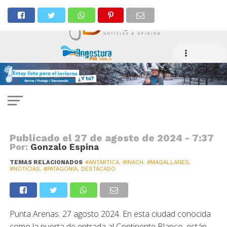
ANTARTICA
En Punta Arenas continúa la
principal reunión mundial de
ciencia antártica
Publicado el
27 de agosto de 2024 - 7:37
Por:
Gonzalo Espina
TEMAS RELACIONADOS
#ANTARTICA
,
#INACH
,
#MAGALLANES
,
#NOTICIAS
,
#PATAGONIA
,
DESTACADO
Punta Arenas. 27 agosto 2024. En esta ciudad conocida
como la puerta de entrada al Continente Blanco, están