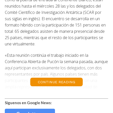
reunidos hasta el miércoles 28 las y los delegados del
Comité Científico de Investigación Antártica (SCAR por
sus siglas en inglés). El encuentro se desarrolla en un
formato híbrido con la participación de 151 personas en
total: 65 delegados asisten de manera presencial desde
25 países, mientras que el resto de los participantes se
une virtualmente.
«Esta reunión continúa el trabajo iniciado en la
Conferencia Abierta de Pucón la semana pasada, aunque
aquí participan exclusivamente los delegados, con dos
representantes por país. Algunos países tienen más
participantes y como anfitriones contamos con una
CONTINUE READING
amplia representación, incluyendo la Universidad de
Magallanes», señala el director nacional del Instituto
Antártico Chileno (INACH), Gino Casassa.
Síguenos en Google News:
En esta cita