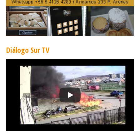
potenciar la participación de jóvenes científicos. Chile ha
adoptado una política clara en este sentido y la
organización de la Conferencia Abierta en Pucón ha
mostrado resultados muy interesantes, especialmente en
el contexto pospandemia, cuando hubo una gran pausa
en el desarrollo de reuniones presenciales antárticas.
Diálogo Sur TV
Pucón vino a llenar ese vacío», señaló Marcelo Leppe,
vicepresidente del SCAR, coordinador nacional designado
por el Ministerio de Relaciones Exteriores y parte del
comité organizador de este gran evento mundial.
Eventos con la comunidad
En el contexto de esta Reunión de Delegados, durante la
semana pasada se efectuaron sesiones de
cuentacuentos para establecimientos educacionales y
una función abierta al público el día sábado 24 en el
edificio de INACH. La agrupación Cuentera Austral