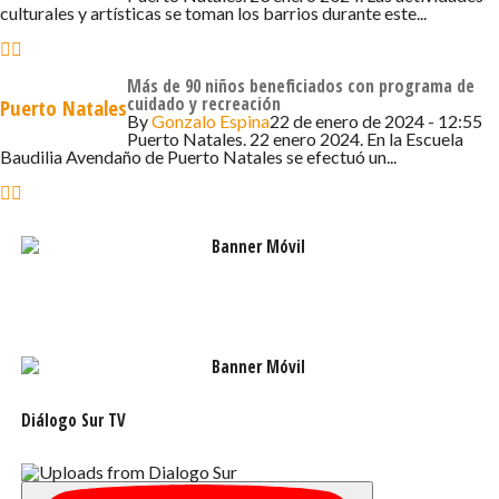
culturales y artísticas se toman los barrios durante este...
Los diferentes acontecimientos de este importante
proceso histórico y los testimonios de sus protagonistas
Más de 90 niños beneficiados con programa de
se encuentran disponibles en libros como «1978.
cuidado y recreación
Puerto Natales
Operación Lanceros: Voces de los Centinelas de Última
By
Gonzalo Espina
22 de enero de 2024 - 12:55
Puerto Natales. 22 enero 2024. En la Escuela
Esperanza», «1978. Voces del Ejército de Chile en la Crisis
Baudilia Avendaño de Puerto Natales se efectuó un...
del Canal Beagle», así como en el documental «1978: Los
Soldados del Beagle».
Diálogo Sur TV