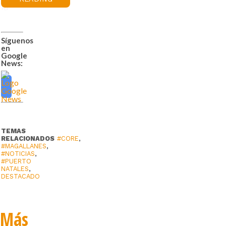
la
Antártica
Chilena,
Síguenos
en
se
Google
aprobó
News:
el
financiamiento
por
parte
TEMAS
del
RELACIONADOS
#CORE
,
#MAGALLANES
,
Gobierno
#NOTICIAS
,
#PUERTO
Regional
NATALES
,
DESTACADO
del
proyecto
«Reposición
Más
Luminarias