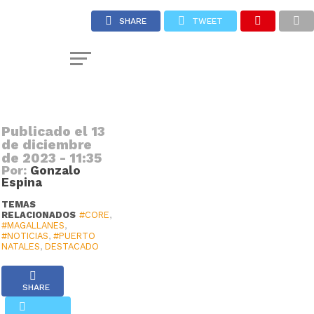
LED
SHARE
TWEET
para
Natales
Publicado el
13
de diciembre
de 2023 - 11:35
Por:
Gonzalo
Espina
TEMAS
RELACIONADOS
#CORE
,
#MAGALLANES
,
#NOTICIAS
,
#PUERTO
NATALES
,
DESTACADO
SHARE