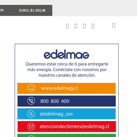
,79
EURO: $1.053,08