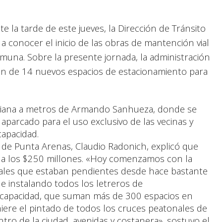
 la tarde de este jueves, la Dirección de Tránsito
 a conocer el inicio de las obras de mantención vial
omuna. Sobre la presente jornada, la administración
ión de 14 nuevos espacios de estacionamiento para
iviana a metros de Armando Sanhueza, donde se
 aparcado para el uso exclusivo de las vecinas y
capacidad.
de de Punta Arenas, Claudio Radonich, explicó que
a a los $250 millones. «Hoy comenzamos con la
ales que estaban pendientes desde hace bastante
 e instalando todos los letreros de
scapacidad, que suman más de 300 espacios en
iere el pintado de todos los cruces peatonales de
ntro de la ciudad, avenidas y costanera», sostuvo el