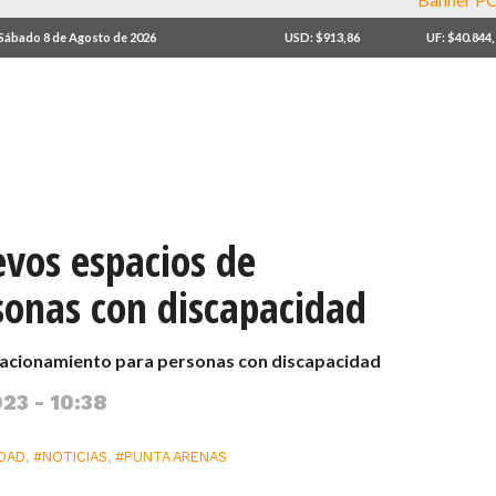
Sábado 8 de Agosto de 2026
USD: $913,86
UF: $40.844
evos espacios de
sonas con discapacidad
stacionamiento para personas con discapacidad
23 - 10:38
IDAD
,
#NOTICIAS
,
#PUNTA ARENAS