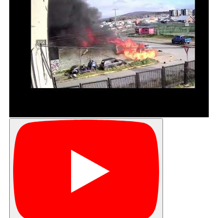
Respecto a las características y plazos del proyecto, el
Director Regional (S) del SERVIU, Omar González Asenjo,
explicó que es una edificación de más de 220 metros
cuadrados, en un piso, que va a tener salas de relevancia
para las agrupaciones y para los vecinos de la comuna,
multiusos y para actividades productivas, en este caso
también cuenta con una sala de primeros auxilios y
además de ser acondicionada para emergencias de
distinta índole, lo que lo hace un espacio estratégico por
la ubicación geográfica de la Villa Punta Delgada.
La obra llevada a cabo por el Ministerio de Vivienda y
Urbanismo, cuenta con el patrocinio de tres
organizaciones sociales de la comuna, cuya demanda fue
organizada a través del Municipio de San Gregorio
La alcaldesa Jeannette Andrade Ruiz, señaló que “para
nosotros es muy importante, porque con esto damos