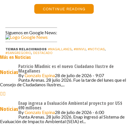
acá en la Región de Magallanes, primero en Torres del
CONTINUE READING
Paine, ahora en San Gregorio, y es una línea más en las
cuales estamos diversificando la equidad territorial en la
Región del Presidente y también poder conectar las
comunas que están más apartadas y donde el Estado no
Síguenos en Google News:
ha podido llegar en años. Entonces, en ese sentido
estamos muy contentos y orgullosos del trabajo que
TEMAS RELACIONADOS
#MAGALLANES
,
#MINVU
,
#NOTICIAS
,
estamos realizando como Ministerio acá en la región de
#SANGREGORIO
,
DESTACADO
Más en Noticias
Magallanes y de la Antártica Chilena”.
Patricio Mladinic es el nuevo Ciudadano Ilustre de
Magallanes
Noticias
Los Centros Comunitarios de Cuidado y Protección
By
Gonzalo Espina
28 de julio de 2026 - 9:07
tienen por objetivo brindar a las comunidades locales,
Punta Arenas. 28 julio 2026. Fue la tarde del lunes que el
Consejo de Ciudadanos Ilustres,...
espacios públicos e infraestructura orientados en su
diseño y construcción, por un enfoque de Derechos, de
Género, de Cuidados, de Reducción de Riesgos de
Enap ingresa a Evaluación Ambiental proyecto por US$
690 millones
Noticias
Desastres y de Gestión Comunitaria. Además, están
By
Gonzalo Espina
28 de julio de 2026 - 6:00
diseñados para ser usados como centros de operación,
Punta Arenas. 28 julio 2026. Enap ingresó al Sistema de
Evaluación de Impacto Ambiental (SEIA) el...
ante la ocurrencia de emergencias, por lo que cuentan