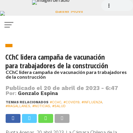
covid
CChC lidera campaña de vacunación
para trabajadores de la construcción
CChC lidera campaña de vacunación para trabajadores
de la construcción
Publicado el
20 de abril de 2023 - 6:47
Por:
Gonzalo Espina
TEMAS RELACIONADOS
#CCHC
,
#COVID19
,
#INFLUENZA
,
#MAGALLANES
,
#NOTICIAS
,
#SALUD
Punta Arenas. 20 abril 2023. La Cámara Chilena de la