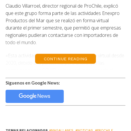
Claudio Villarroel, director regional de ProChile, explicó
que este grupo forma parte de las actividades Enexpro
Productos del Mar que se realizó en forma virtual
durante el primer semestre, que permitió que empresas
regionales pudieran contactarse con importadores de
todo el mundo.
«Esta actividad se ha desarrollado en forma virtual desde
CONTINUE READING
2020, debido a la pandemia, pero ahora que las
restricciones por COVID se han reducido en todo el
mundo, tomamos la decisión de traer a los importadores
Síguenos en Google News:
a que visitaran presencialmente nuestra región, que
pudieran encontrarse cara a cara con los empresarios
chilenos, conocer de primera fuente la oferta de
pescados y mariscos de la zona austral, los procesos
productivos y las características de cada uno de ellos»,
explicó Villarroel.
TEMAS RELACIONADOS
#MAGALLANES
,
#NOTICIAS
,
#PROCHILE
,