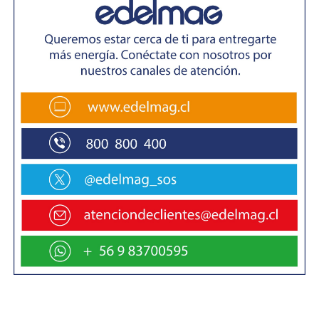
promover la oferta de bienes y servicios chilenos a nivel
global. Para ello contamos con 56 oficinas comerciales
en todo el mundo, que reciben todos los días a
exportadores chilenos y que los apoyan para encontrar
nuevos clientes. También contamos con oficinas en cada
una de las 16 regiones, donde realizamos múltiples
actividades, entre ellas, recibir a delegaciones de
importadores, que vienen a conocer in situ los productos
que llegan hasta sus mesas en los cinco continentes»,
concluyó Villarroel.