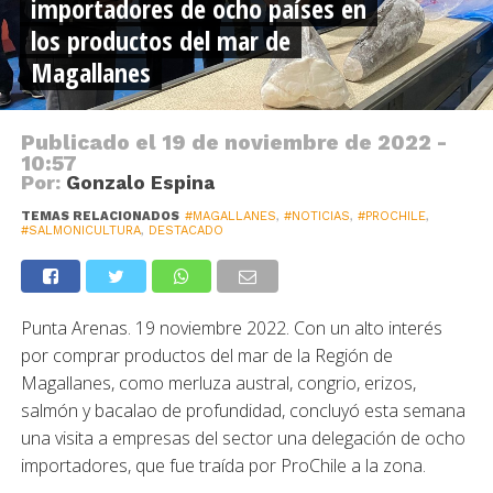
importadores de ocho países en
los productos del mar de
Magallanes
Publicado el
19 de noviembre de 2022 -
10:57
Por:
Gonzalo Espina
TEMAS RELACIONADOS
#MAGALLANES
,
#NOTICIAS
,
#PROCHILE
,
#SALMONICULTURA
,
DESTACADO
Punta Arenas. 19 noviembre 2022. Con un alto interés
por comprar productos del mar de la Región de
Magallanes, como merluza austral, congrio, erizos,
salmón y bacalao de profundidad, concluyó esta semana
una visita a empresas del sector una delegación de ocho
importadores, que fue traída por ProChile a la zona.