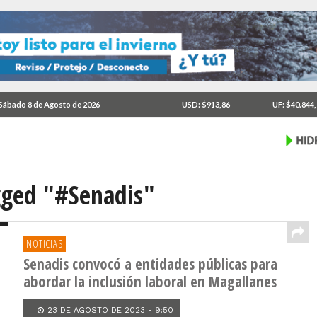
Sábado 8 de Agosto de 2026
USD: $913,86
UF: $40.844
agged "#Senadis"
NOTICIAS
Senadis convocó a entidades públicas para
abordar la inclusión laboral en Magallanes
23 DE AGOSTO DE 2023 - 9:50