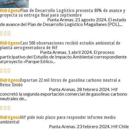
Hidrógeno
Plan de Desarrollo Logístico presenta 80% de avance y
proyecta su entrega final para septiembre
21 DE AGOSTO DE 2024 - 4:33
Punta Arenas. 21 agosto 2024. El estado
de avance del Plan de Desarrollo Logístico Magallanes (PDL),...
Hidrógeno
Casi 500 observaciones recibió estudio ambiental de
planta aerogeneradora de Hif
1 DE ABRIL DE 2024 - 4:51
Punta Arenas. 1 abril 2024. El proceso
participativo del Estudio de Impacto Ambiental correspondiente
al proyecto «Parque Eólico...
Hidrógeno
Exportan 22 mil litros de gasolina carbono neutral a
Reino Unido
28 DE FEBRERO DE 2024 - 5:28
Punta Arenas. 28 febrero 2024. Hif
concretó la segunda exportación comercial de gasolinas carbono
neutrales de...
Hidrógeno
Hif pide más plazo para responder informe medio
ambiental
23 DE FEBRERO DE 2024 - 4:38
Punta Arenas. 23 febrero 2024. Hif Chile