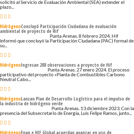
solicitó al Servicio de Evaluación Ambiental (SEA) extender el
plazo...
Hidrógeno
Concluyó Participación Ciudadana de evaluación
ambiental de proyecto de Hif
8 DE FEBRERO DE 2024 - 6:49
Punta Arenas. 8 febrero 2024. Hif
informó que concluyó la Participación Ciudadana (PAC) formal de
su...
Hidrógeno
Ingresan 288 observaciones a proyecto de Hif
27 DE ENERO DE 2024 - 11:02
Punta Arenas. 27 enero 2024. El proceso
participativo del proyecto «Planta de Combustibles Carbono
Neutral Cabo...
Hidrógeno
Lanzan Plan de Desarrollo Logístico para el impulso de
la industria de hidrógeno verde
13 DE DICIEMBRE DE 2023 - 6:13
Punta Arenas. 13 diciembre 2023. Con la
presencia del Subsecretario de Energía, Luis Felipe Ramos, junto...
Hidrógeno
Enap e HIF Global acuerdan avanzar en uso de