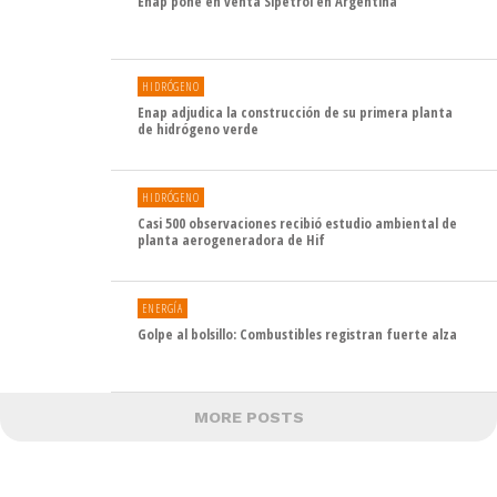
Enap pone en venta Sipetrol en Argentina
HIDRÓGENO
Enap adjudica la construcción de su primera planta
de hidrógeno verde
HIDRÓGENO
Casi 500 observaciones recibió estudio ambiental de
planta aerogeneradora de Hif
ENERGÍA
Golpe al bolsillo: Combustibles registran fuerte alza
MORE POSTS