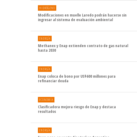
HIDRÓGENO
Modificaciones en muelle Laredo podrán hacerse sin
ingresar al sistema de evaluación ambiental
ENERGÍA
Methanex y Enap extienden contrato de gas natural
hasta 2030
ENERGÍA
Enap coloca de bono por US$600 millones para
refinanciar deuda
ECONOMÍA
Clasificadora mejora riesgo de Enap y destaca
resultados
ENERGÍA