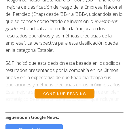
mejora de clasificación de riesgo de la Empresa Nacional
del Petróleo (Enap) desde ‘BB+’ a ‘BBB-‘, ubicándola en lo
que se conoce como ‘grado de inversión’ o
investment
grade
. Esta actualización refleja la “mejora en los
resultados operativos y las métricas crediticias de la
empresa”. La perspectiva para esta clasificación queda
en la categoría ‘Estable’.
S&P indicó que esta decisión está basada en los sólidos
resultados presentados por la compañía en los últimos
años y en la expectativa de que Enap mantenga sus
operaciones y métricas crediticias en los próximos años.
Esta mejora se atribuye a la “implementación de un plan
CONTINUE READING
estratégico de la estatal para 2023-2027, que incluye un
enfoque más disciplinado en las operaciones y el
endeudamiento”, según indicó la clasificadora.
Síguenos en Google News:
Asimismo, el perfil crediticio autónomo o Stand Alone