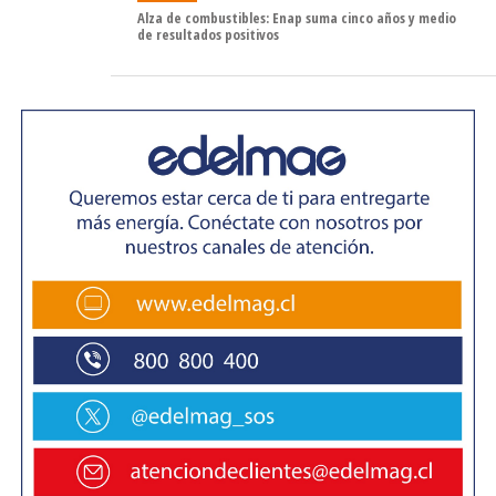
Alza de combustibles: Enap suma cinco años y medio
El gerente general de Enap, Julio Friedmann, destacó que
de resultados positivos
“esta mejora reconoce el trabajo serio realizado en estos
dos años y el foco que hemos puesto en hacernos cargo
de nuestra mochila financiera, alineados en todo
momento con el Directorio y nuestro accionista. El
desafío es avanzar en la excelencia operacional y
eficiencia de nuestra gestión, para así mantener estos
indicadores a futuro y garantizar la sustentabilidad de la
empresa».
La perspectiva estable de S&P refleja la expectativa de
que la empresa estatal mantenga una relación
deuda/Ebitda en torno o por debajo de 4x durante los
próximos dos años, con iniciativas de capital alineadas
con este objetivo, así como que Enap continúe su sólido
vínculo con el gobierno chileno, desempeñando un papel
crucial en el sector energético del país.