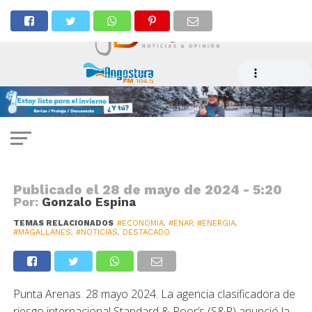
ECONOMÍA
Clasificadora mejora riesgo de
Enap y destaca resultados
Publicado el
28 de mayo de 2024 - 5:20
Por:
Gonzalo Espina
TEMAS RELACIONADOS
#ECONOMIA
,
#ENAP
,
#ENERGIA
,
#MAGALLANES
,
#NOTICIAS
,
DESTACADO
Punta Arenas. 28 mayo 2024. La agencia clasificadora de
riesgo internacional Standard & Poor’s (S&P) anunció la