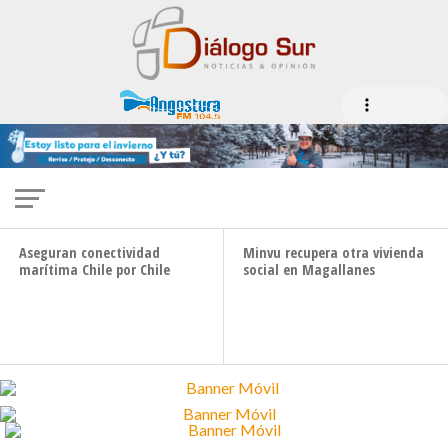
OBRAS PÚBLICAS
Empresarios natalinos endurecen postura
frente a obras en aeródromo Julio Gallardo
CONECTIVIDAD
VIVIENDA
Aseguran conectividad
Minvu recupera otra vivienda
marítima Chile por Chile
social en Magallanes