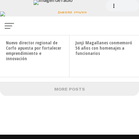
INSTITUCIONES
Conaf realiza charlas sobre prevención de
incendios forestales
Nuevo director regional de
Junji Magallanes conmemoró
Corfo apuesta por fortalecer
56 años con homenajes a
emprendimiento e
funcionarios
innovación
MORE POSTS