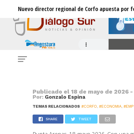
Nuevo director regional de Corfo apuesta por 
INSTITUCIONES
Nuevo director regional de Corfo a
emprendimiento e innovación
Publicado el
18 de mayo de 2026 -
Por:
Gonzalo Espina
TEMAS RELACIONADOS
#CORFO
,
#ECONOMIA
,
#EMP
SHARE
TWEET
Punta Arenas. 18 mayo 2026. Con una mi