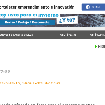
fortalecer emprendimiento e innovación
SHARE
puesta por fortalecer
Jueves 6 de Agosto de 2026
USD: $911,58
UF: $40.844
 7:22
RENDIMIENTO
,
#MAGALLANES
,
#NOTICIAS
rada enfocada en fortalecer el emprendimiento,