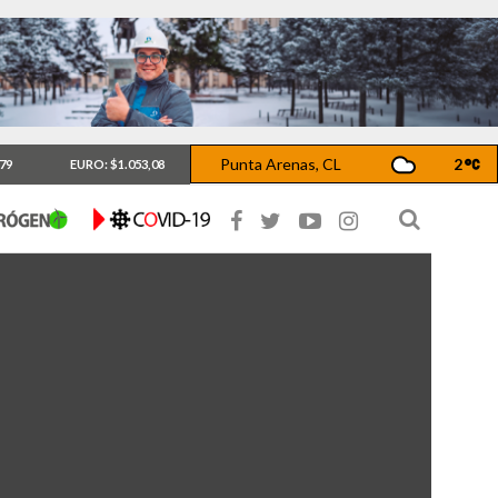
Punta Arenas, CL
2
,79
EURO: $1.053,08