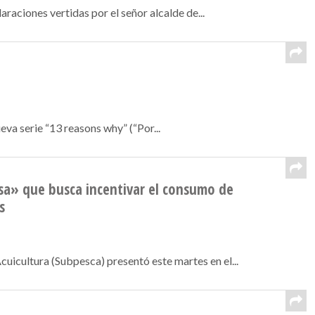
raciones vertidas por el señor alcalde de...
va serie “13 reasons why” (“Por...
a» que busca incentivar el consumo de
s
uicultura (Subpesca) presentó este martes en el...