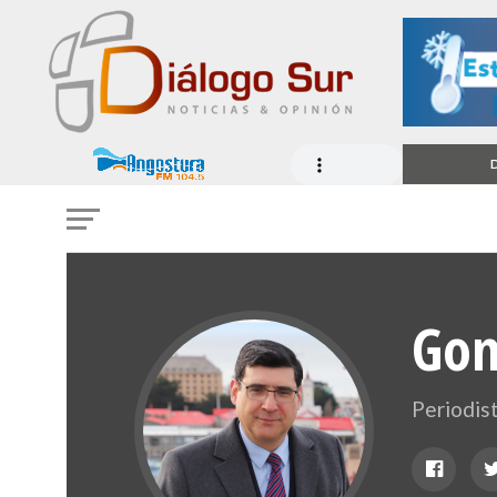
D
Gon
Periodis