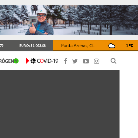
Punta Arenas, CL
1
,79
EURO: $1.053,08