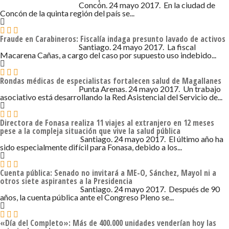
24 DE MAYO DE 2017 - 11:05
Concón. 24 mayo 2017. En la ciudad de
Concón de la quinta región del país se...
Fraude en Carabineros: Fiscalía indaga presunto lavado de activos
24 DE MAYO DE 2017 - 11:05
Santiago. 24 mayo 2017. La fiscal
Macarena Cañas, a cargo del caso por supuesto uso indebido...
Rondas médicas de especialistas fortalecen salud de Magallanes
24 DE MAYO DE 2017 - 11:05
Punta Arenas. 24 mayo 2017. Un trabajo
asociativo está desarrollando la Red Asistencial del Servicio de...
Directora de Fonasa realiza 11 viajes al extranjero en 12 meses
pese a la compleja situación que vive la salud pública
24 DE MAYO DE 2017 - 10:05
Santiago. 24 mayo 2017. El último año ha
sido especialmente difícil para Fonasa, debido a los...
Cuenta pública: Senado no invitará a ME-O, Sánchez, Mayol ni a
otros siete aspirantes a la Presidencia
24 DE MAYO DE 2017 - 10:05
Santiago. 24 mayo 2017. Después de 90
años, la cuenta pública ante el Congreso Pleno se...
«Día del Completo»: Más de 400.000 unidades venderían hoy las