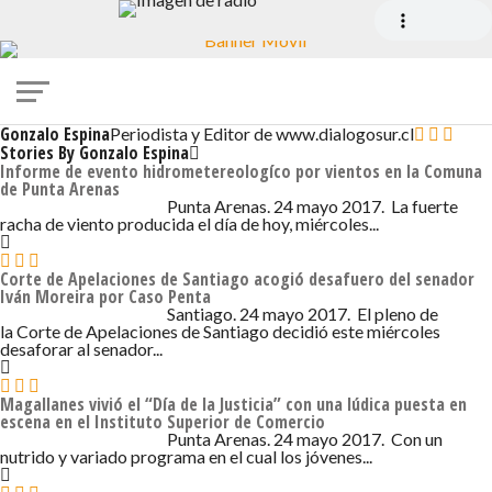
Gonzalo Espina
Periodista y Editor de www.dialogosur.cl
Stories By Gonzalo Espina
Informe de evento hidrometereologíco por vientos en la Comuna
de Punta Arenas
24 DE MAYO DE 2017 - 3:05
Punta Arenas. 24 mayo 2017. La fuerte
racha de viento producida el día de hoy, miércoles...
Corte de Apelaciones de Santiago acogió desafuero del senador
Iván Moreira por Caso Penta
24 DE MAYO DE 2017 - 2:05
Santiago. 24 mayo 2017. El pleno de
la Corte de Apelaciones de Santiago decidió este miércoles
desaforar al senador...
Magallanes vivió el “Día de la Justicia” con una lúdica puesta en
escena en el Instituto Superior de Comercio
24 DE MAYO DE 2017 - 2:05
Punta Arenas. 24 mayo 2017. Con un
nutrido y variado programa en el cual los jóvenes...