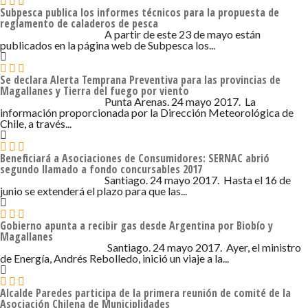
Subpesca publica los informes técnicos para la propuesta de
reglamento de caladeros de pesca
24 DE MAYO DE 2017 - 2:05
A partir de este 23 de mayo están
publicados en la página web de Subpesca los...
Se declara Alerta Temprana Preventiva para las provincias de
Magallanes y Tierra del fuego por viento
24 DE MAYO DE 2017 - 2:05
Punta Arenas. 24 mayo 2017. La
información proporcionada por la Dirección Meteorológica de
Chile, a través...
Beneficiará a Asociaciones de Consumidores: SERNAC abrió
segundo llamado a fondo concursables 2017
24 DE MAYO DE 2017 - 2:05
Santiago. 24 mayo 2017. Hasta el 16 de
junio se extenderá el plazo para que las...
Gobierno apunta a recibir gas desde Argentina por Biobío y
Magallanes
24 DE MAYO DE 2017 - 12:05
Santiago. 24 mayo 2017. Ayer, el ministro
de Energía, Andrés Rebolledo, inició un viaje a la...
Alcalde Paredes participa de la primera reunión de comité de la
Asociación Chilena de Municiplidades