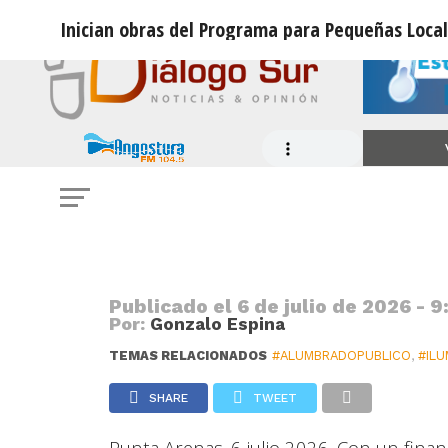
Inician obras del Programa para Pequeñas Local
OBRAS PÚBLICAS
Inician obras del Programa para P
Villa Dorotea
Publicado el
6 de julio de 2026 - 9
Por:
Gonzalo Espina
TEMAS RELACIONADOS
#ALUMBRADOPUBLICO
,
#ILU
SHARE
TWEET
Punta Arenas. 6 julio 2026. Con un fina