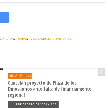
MINACIÓN
,
#MINVU
,
#VILLADOROTEA
,
#VIVIENDA
OBRAS PÚBLICAS
Cancelan proyecto de Plaza de los
Dinosaurios ante falta de financiamiento
regional
4 DE AGOSTO DE 2026 - 5:38