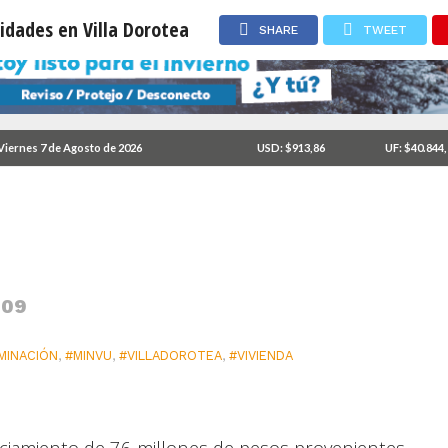
idades en Villa Dorotea
SHARE
TWEET
equeñas Localidades en
Viernes 7 de Agosto de 2026
USD: $913,86
UF: $40.844
:09
MINACIÓN
,
#MINVU
,
#VILLADOROTEA
,
#VIVIENDA
nciamiento de 76 millones de pesos provenientes