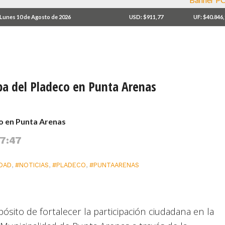
Lunes 10 de Agosto de 2026
USD: $911,77
UF: $40.846
apa del Pladeco en Punta Arenas
co en Punta Arenas
 7:47
IDAD
,
#NOTICIAS
,
#PLADECO
,
#PUNTAARENAS
ósito de fortalecer la participación ciudadana en la