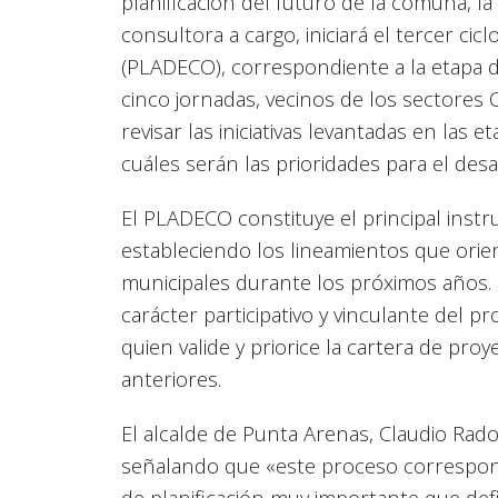
planificación del futuro de la comuna, l
consultora a cargo, iniciará el tercer ci
(PLADECO), correspondiente a la etapa de
cinco jornadas, vecinos de los sectores
revisar las iniciativas levantadas en las 
cuáles serán las prioridades para el desa
El PLADECO constituye el principal instr
estableciendo los lineamientos que orien
municipales durante los próximos años.
carácter participativo y vinculante del 
quien valide y priorice la cartera de pr
anteriores.
El alcalde de Punta Arenas, Claudio Rado
señalando que «este proceso correspon
de planificación muy importante que def