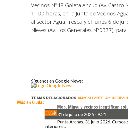
Vecinos N°48 Goleta Ancud (Av. Castro N°0
11:00 horas, en la Junta de Vecinos Agua
al sector Agua Fresca; y el lunes 6 de juli
Nieves (Av. Los Generales N°0377), para 
Síguenos en Google News:
TEMAS RELACIONADOS
#MAGALLANES
,
#MUNICIPAL
Más en Ciudad
Mop, Minvu y vecinos identifican sol
CIUDAD
31 de julio de 2026 - 9:21
Punta Arenas. 31 julio 2026. Cursos 
interiores...