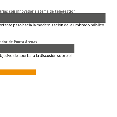
arias con innovador sistema de telegestión
ortante paso hacia la modernización del alumbrado público
lador de Punta Arenas
bjetivo de aportar a la discusión sobre el
o del Cementerio Municipal
s@dialogosur.cl