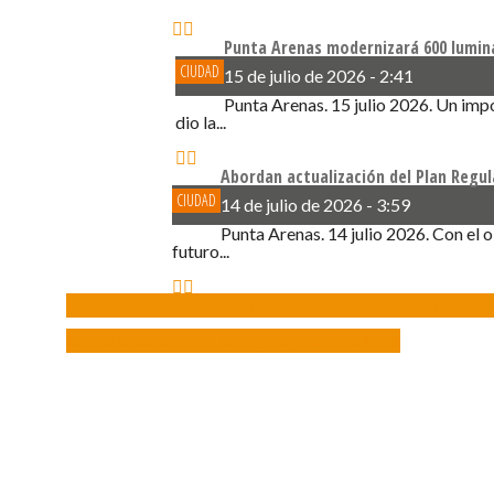
Punta Arenas modernizará 600 lumin
CIUDAD
15 de julio de 2026 - 2:41
Punta Arenas. 15 julio 2026. Un imp
dio la...
Abordan actualización del Plan Regu
CIUDAD
14 de julio de 2026 - 3:59
Punta Arenas. 14 julio 2026. Con el o
futuro...
Encuentro público-privado busca impulsar la conservación del patrimoni
Abordan actualización del Plan Regulador de Punta Arenas
2019 Diálogo Sur
| Confín
Producciones
d