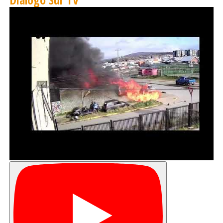
prevención, pesquisa, tratamiento, rehabilitación y
cuidados paliativos.
La Mesa Regional Intersectorial de Cáncer se constituirá
como una instancia permanente de coordinación y
colaboración, permitiendo impulsar acciones conjuntas
entre los distintos sectores involucrados y avanzar en la
implementación de estrategias que contribuyan al
fortalecimiento de la respuesta regional frente al cáncer.