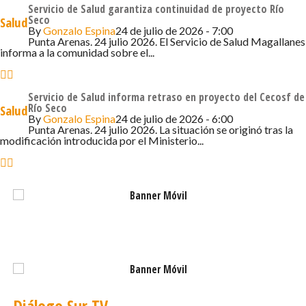
público y de la academia. Lo que viene ahora con la mesa
Servicio de Salud garantiza continuidad de proyecto Río
es poder crear un plan regional de cáncer, para ser
Seco
Salud
By
Gonzalo Espina
24 de julio de 2026 - 7:00
implementado en la región”.
Punta Arenas. 24 julio 2026. El Servicio de Salud Magallanes
informa a la comunidad sobre el...
Hernández agregó que los profesionales participantes
manifestaron una positiva valoración de la instancia, al
Servicio de Salud informa retraso en proyecto del Cecosf de
reconocer que la temática del cáncer es transversal y
Río Seco
Salud
requiere el involucramiento de diversos sectores más allá
By
Gonzalo Espina
24 de julio de 2026 - 6:00
Punta Arenas. 24 julio 2026. La situación se originó tras la
del ámbito sanitario. Asimismo, señaló que durante la
modificación introducida por el Ministerio...
jornada surgieron numerosas ideas y propuestas que
podrían ser desarrolladas e implementadas en la región
para fortalecer el trabajo en prevención, detección y
abordaje integral del cáncer.
La instancia tendrá entre sus principales tareas la
elaboración de un diagnóstico regional de la situación del
cáncer, la identificación de recursos y brechas existentes,
así como la construcción de un Plan Regional de Cáncer
Diálogo Sur TV
que considere acciones de promoción de la salud,