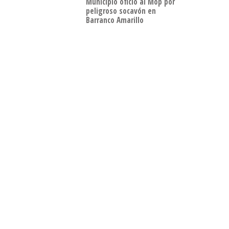
Municipio oficio al Mop por
peligroso socavón en
Barranco Amarillo