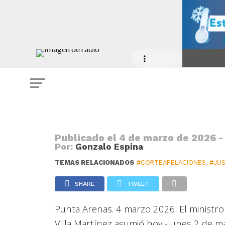
JUSTICIA
Juan Villa Martínez asumió como pr
Apelaciones
Publicado el
4 de marzo de 2026 -
Por:
Gonzalo Espina
TEMAS RELACIONADOS
#CORTEAPELACIONES
,
#JUS
SHARE
TWEET
Punta Arenas. 4 marzo 2026. El ministro
Villa Martínez asumió hoy -lunes 2 de m