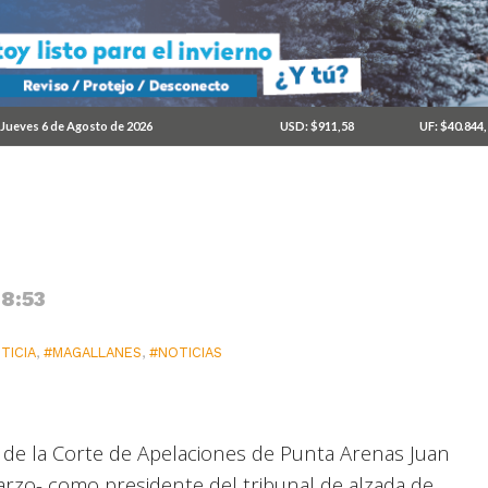
esidente de la Corte de
Jueves 6 de Agosto de 2026
USD: $911,58
UF: $40.844
 8:53
TICIA
,
#MAGALLANES
,
#NOTICIAS
 de la Corte de Apelaciones de Punta Arenas Juan
arzo- como presidente del tribunal de alzada de