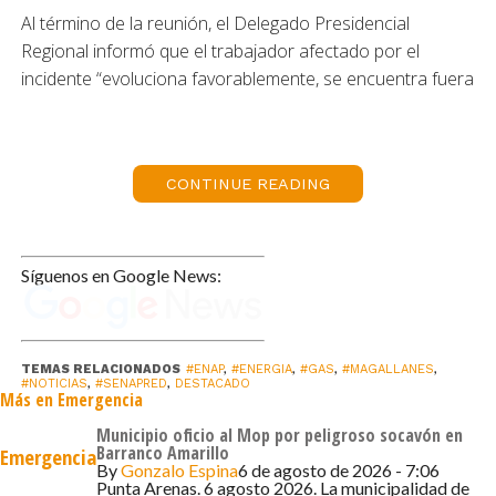
Al término de la reunión, el Delegado Presidencial
Regional informó que el trabajador afectado por el
incidente “evoluciona favorablemente, se encuentra fuera
de riesgo vital, con quemaduras superficiales y sin
compromiso de vías respiratorias”, permaneciendo aún
en observación clínica. Asimismo, confirmó que no
CONTINUE READING
existen vías ni infraestructuras críticas comprometidas
producto del evento.
Respecto del suministro energético, la autoridad regional
Síguenos en Google News:
señaló que, de acuerdo con la información entregada por
ENAP y Gasco, “el sistema de gas se encuentra
prácticamente equilibrado entre suministro y consumo,
TEMAS RELACIONADOS
#ENAP
,
#ENERGIA
,
#GAS
,
#MAGALLANES
,
proyectándose para mañana el restablecimiento del
#NOTICIAS
,
#SENAPRED
,
DESTACADO
Más en Emergencia
suministro habitual en la región”. No obstante, precisó
que aún se mantienen evaluaciones específicas en
Municipio oficio al Mop por peligroso socavón en
Barranco Amarillo
Emergencia
algunos ámbitos, como el abastecimiento de GNC —que
By
Gonzalo Espina
6 de agosto de 2026 - 7:06
requiere pruebas y análisis adicionales—, la situación de
Punta Arenas. 6 agosto 2026. La municipalidad de