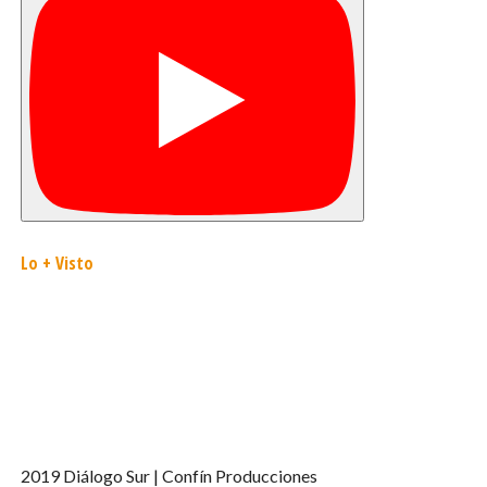
Las autoridades reiteraron el llamado a la tranquilidad, al
consumo responsable de energía y a mantenerse
informados exclusivamente a través de los canales
oficiales, mientras continúa el monitoreo y se consolida la
normalización total del sistema en la región.
Lo + Visto
2019 Diálogo Sur | Confín Producciones