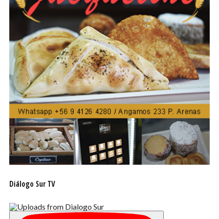
suficiente a la red, lo que permite iniciar la reposición de
los cortes preventivos realizados durante la jornada
anterior, proyectándose un balance positivo del
gasoducto durante el día de mañana, lo que permitirá que
los clientes industriales interrumpidos retomen
progresivamente su funcionamiento normal.
No obstante, el Seremi explicó que el uso de GNC
continuará bajo evaluación técnica, ya que se deben
realizar pruebas adicionales para garantizar la seguridad
de quienes utilizan este combustible en el transporte
vehicular.
Finalmente, las autoridades destacaron la coordinación
efectiva entre los servicios públicos, las empresas de
servicios básicos y los organismos sectoriales, lo que
Diálogo Sur TV
permitió resguardar en todo momento el suministro
residencial de gas y electricidad, así como la continuidad
de los servicios esenciales para la población.