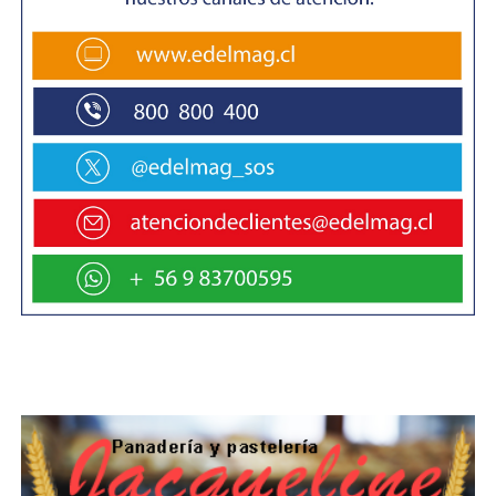
como en el abastecimiento de gas en Punta Arenas y
Puerto Natales, “el Sistema Nacional de Prevención y
Respuesta ante Desastres se mantendrá en monitoreo
permanente”. En ese sentido, informó que el seguimiento
pasó de una frecuencia cada dos horas a una cada seis
horas, con el fin de coordinar oportunamente las
acciones y cursos de respuesta que sean necesarios.
Asimismo, desde SENAPRED se valoró nuevamente la
conducta de la comunidad, destacando que la
disminución del consumo de gas y electricidad contribuyó
de manera directa a la estabilidad del sistema durante las
horas más críticas.
El Seremi de Energía, Sergio Cuitiño, confirmó que la
emergencia asociada a la inflamación y a la fuga de gas
“se encuentra completamente superada, con fuga cero y
sin riesgos activos”. Agregó que ya está ingresando gas