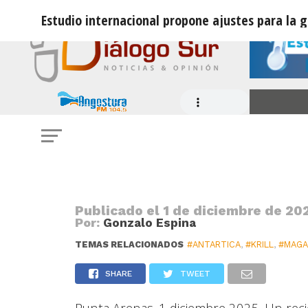
Estudio internacional propone ajustes para la g
ANTARTICA
Estudio internacional propone ajust
pesquería de kril antártico
Publicado el
1 de diciembre de 202
Por:
Gonzalo Espina
TEMAS RELACIONADOS
#ANTARTICA
,
#KRILL
,
#MAGA
SHARE
TWEET
Punta Arenas. 1 diciembre 2025. Un recie