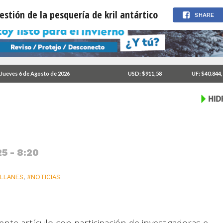
estión de la pesquería de kril antártico
SHARE
es para la gestión de la
Jueves 6 de Agosto de 2026
USD: $911,58
UF: $40.844
5 - 8:20
LLANES
,
#NOTICIAS
nte artículo con participación de investigadoras e