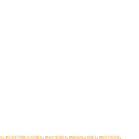
SO
,
#CONTRIBUCIONES
,
#HACIENDA
,
#MAGALLANES
,
#NOTICIAS
,