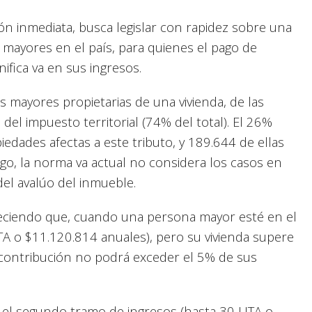
ón inmediata, busca legislar con rapidez sobre una
 mayores en el país, para quienes el pago de
ifica va en sus ingresos.
 mayores propietarias de una vivienda, de las
del impuesto territorial (74% del total). El 26%
edades afectas a este tributo, y 189.644 de ellas
go, la norma va actual no considera los casos en
del avalúo del inmueble.
bleciendo que, cuando una persona mayor esté en el
A o $11.120.814 anuales), pero su vivienda supere
u contribución no podrá exceder el 5% de sus
 el segundo tramo de ingresos (hasta 30 UTA o