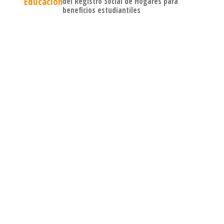
Educación
del Registro Social de Hogares para
beneficios estudiantiles