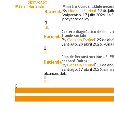
DESTACADO
Más en Hacienda
Ministro Quiroz: «Chile necesi
By
Gonzalo Espina
17 de jul
Hacienda
Valparaíso. 17 julio 2026. La 
proyecto de ley...
Certero diagnóstico de ministr
fraude social»
Hacienda
By
Gonzalo Espina
29 de abri
Santiago. 29 abril 2026. «Una co
Plan de Reconstrucción: «El 8
destacó Quiroz
Hacienda
By
Gonzalo Espina
17 de abri
Santiago. 17 abril 2026. El min
alcances del...
Radonich presenta propuesta a ministra Lobos para limitar descuentos de 
Ley de Presupuesto: En Magallanes se podrá realiza convenios con empres