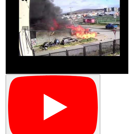
privado terminando con el actual beneficio que permite a
los trabajadores públicos percibir el total de su sueldo en
caso de reposo. De esta forma, se determina una
remuneración diaria (una 13° parte de la remuneración
bruta) Esto regiría para todas las licencias salvo las
maternales (pre, postnatal y enfermedad del hijo menor
de un año) y las de accidentes del trabajo.
¿Qué cambios se hacen a la COMPIN?
Se amplían sus facultades, de manera de que las
comisiones puedan detectar con mayor facilidad
conductas incompatibles con el SIL. Así ordena a los
órganos del Estado colaborar con la entrega de
información como así también a los empleadores del
mundo privado cuando le sea solicitada.
También se le permitirá a las COMPIN controlar