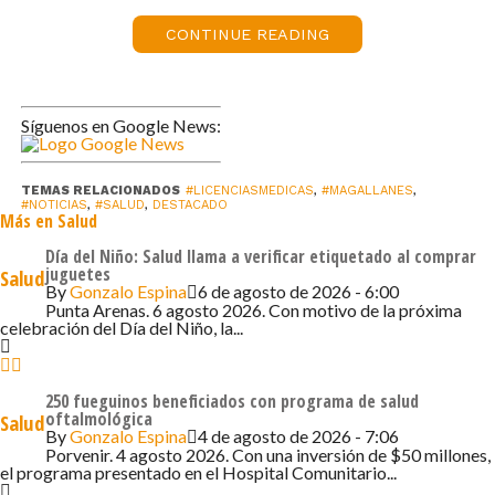
días de reposo para viajar al extranjero. Ese episodio
dejó en evidencia fallas en el proceso de entrega,
CONTINUE READING
fiscalización y pago del beneficio, por lo que la necesidad
de una reforma se hizo más evidente.
Síguenos en Google News:
El texto que deberá ser estudiado por los senadores Iván
Flores (presidente) y sus pares Ximena Ordenes,
Francisco Chahuán, Sergio Gahona y Juan Luis Castro, y
TEMAS RELACIONADOS
#LICENCIASMEDICAS
,
#MAGALLANES
,
#NOTICIAS
,
#SALUD
,
DESTACADO
Más en Salud
luego por la instancia de Hacienda conformada por la
senadora Ximena Rincón (presidenta) y sus colegas José
Día del Niño: Salud llama a verificar etiquetado al comprar
juguetes
Salud
Miguel Insulza, Javier Macaya, Ricardo Lagos y Rodrigo
By
Gonzalo Espina
6 de agosto de 2026 - 6:00
Galilea, presenta las siguientes claves:
Punta Arenas. 6 agosto 2026. Con motivo de la próxima
celebración del Día del Niño, la...
¿Cuál es el objetivo de la reforma?
250 fueguinos beneficiados con programa de salud
Mejorar la eficiencia en la asignación de recursos
oftalmológica
Salud
garantizando un sistema que fortalezca la protección de
By
Gonzalo Espina
4 de agosto de 2026 - 7:06
Porvenir. 4 agosto 2026. Con una inversión de $50 millones,
los trabajadores así como la sostenibilidad del sistema.
el programa presentado en el Hospital Comunitario...